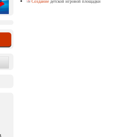
Создание
детской игровой площадки
д