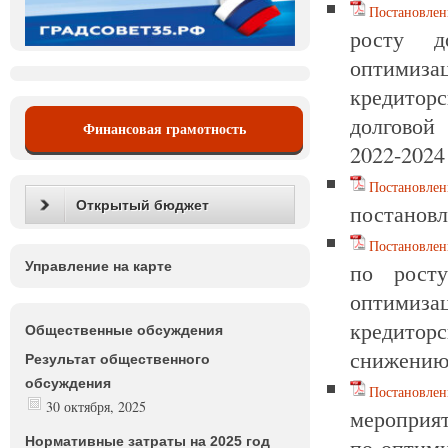
Постановлен
росту д
оптимиза
кредиторс
долговой
Финансовая грамотность
2022-2024
Постановлен
Открытый бюджет
постановл
Постановлен
по росту
Управление на карте
оптимиза
кредито
Общественные обсуждения
снижению
Результат общественного
обсуждения
Постановлен
30 октября, 2025
мероприят
по оптими
Нормативные затраты на 2025 год