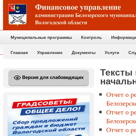
Муниципальные программы
Контроль
Информаци
Главная
Управление
Документы
Услуги
Сл
Тексты
Версия для слабовидящих
началь
Отчет о р
Белозерск
Отчет о р
Белозерск
Отчет о р